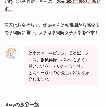
chay（永谷真絵）さんは、
永谷園の一族の子孫で
す。
実家はお金持ちで、chayさんは
幼稚園から高校ま
で学習院に通い、大学は学習院女子大学を卒業！
幼少の頃から
ピアノ、英会話、テ
ニス、器械体操、バレエ
と多くの
習いごとをしていたそうです。
どんな一族なのか先祖や家系を紹
介しますね。
chayの永谷一族