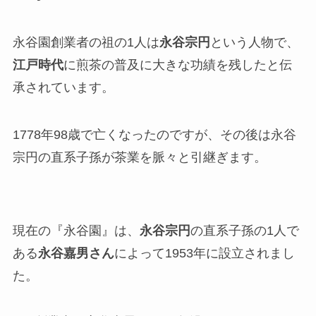
永谷園創業者の祖の1人は
永谷宗円
という人物で、
江戸時代
に煎茶の普及に大きな功績を残したと伝
承されています。
1778年98歳で亡くなったのですが、その後は
永谷
宗円の直系子孫が茶業を脈々と引継ぎます。
現在の『永谷園』は、
永谷宗円
の直系子孫の1人で
ある
永谷嘉男さん
によって1953年に設立されまし
た。