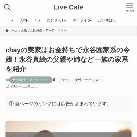
Live Cafe
MENU
人物
XG
にじさんじ
ホロライブ
ぶいすぽっ!
ホーム
人物
女性俳優・アーティスト
chayの実家はお金持ちで永谷園家系の令
嬢！永谷真絵の父親や姉など一族の家系
を紹介
女性俳優・アーティスト
モデル
女性アーティスト
2023年12月11日
当ページのリンクには広告が含まれています。