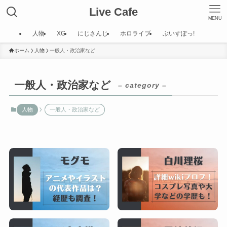
Live Cafe
MENU
人物
XG
にじさんじ
ホロライブ
ぶいすぽっ!
ホーム
人物
一般人・政治家など
一般人・政治家など
– category –
人物
一般人・政治家など