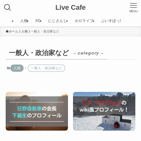
Live Cafe
MENU
人物
XG
にじさんじ
ホロライブ
ぶいすぽっ!
ホーム
人物
一般人・政治家など
一般人・政治家など
– category –
人物
一般人・政治家など