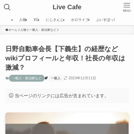
Live Cafe
MENU
人物
XG
にじさんじ
ホロライブ
ぶいすぽっ!
ホーム
人物
一般人・政治家など
日野自動車会長【下義生】の経歴など
wikiプロフィールと年収！社長の年収は
激減？
2023年12月11日
一般人・政治家など
一般人
当ページのリンクには広告が含まれています。