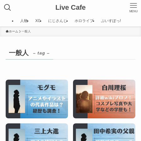
Live Cafe
MENU
人物
XG
にじさんじ
ホロライブ
ぶいすぽっ!
ホーム
一般人
一般人
– tag –