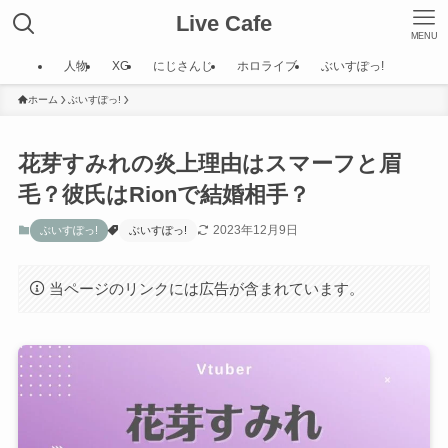
Live Cafe
MENU
人物
XG
にじさんじ
ホロライブ
ぶいすぽっ!
ホーム
ぶいすぽっ!
花芽すみれの炎上理由はスマーフと眉
毛？彼氏はRionで結婚相手？
2023年12月9日
ぶいすぽっ!
ぶいすぽっ!
当ページのリンクには広告が含まれています。