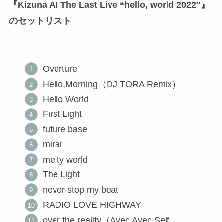
『Kizuna AI The Last Live “hello, world 2022″』
のセットリスト
Overture
Hello,Morning（DJ TORA Remix）
Hello World
First Light
future base
mirai
melty world
The Light
never stop my beat
RADIO LOVE HIGHWAY
over the reality（Avec Avec Self