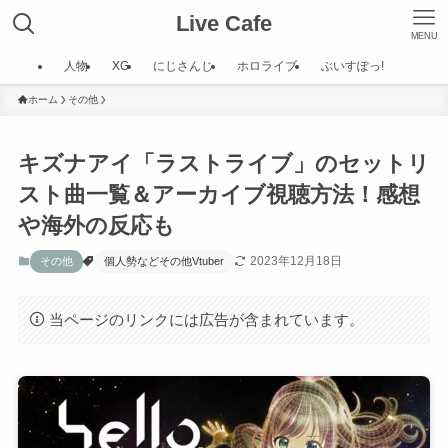
Live Cafe
MENU
人物
XG
にじさんじ
ホロライブ
ぶいすぽっ!
ホーム
その他
キズナアイ「ラストライブ」のセットリ
スト曲一覧＆アーカイブ視聴方法！感想
や海外の反応も
2023年12月18日
その他
個人勢などその他Vtuber
当ページのリンクには広告が含まれています。