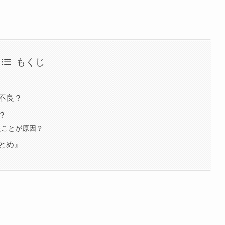
もくじ
不良？
？
たことが原因？
とめ』