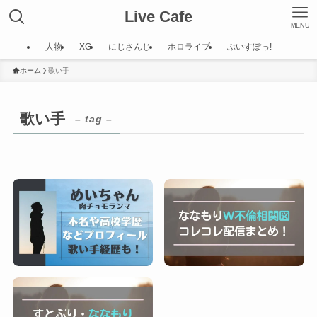
Live Cafe
MENU
人物
XG
にじさんじ
ホロライブ
ぶいすぽっ!
ホーム
歌い手
歌い手
– tag –