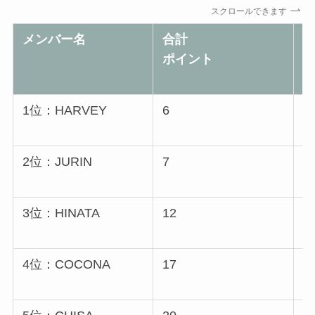
スクロールできます
メンバー名
合計
Y
ポイント
(
1位：HARVEY
6
2
1
2位：JURIN
7
1
1
3位：HINATA
12
3
9
4位：COCONA
17
4
9