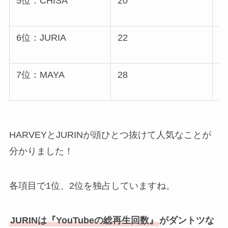
5位：CHISA
20
5
8
6位：JURIA
22
6
8
7位：MAYA
28
7
7
HARVEYとJURINが頭ひとつ抜けて人気なことが
分かりました！
各項目で1位、2位を独占していますね。
JURINは『YouTubeの総再生回数』
がダントツな