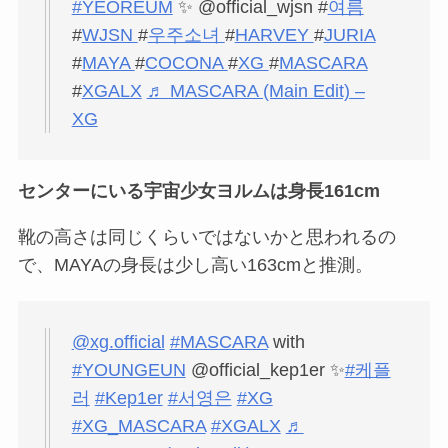
#YEOREUM
✨ @official_wjsn #
여름
#
WJSN
#
우주소녀
#
HARVEY
#
JURIA
#
MAYA
#
COCONA
#
XG
#
MASCARA
#
XGALX
♬ MASCARA (Main Edit) –
XG
センターにいる宇宙少女ヨルムは身長161cm
靴の高さは同じくらいではないかと思われるの
で、MAYAの身長は少し高い163cmと推測。
@xg.official
#MASCARA
with
#YOUNGEUN
@official_kep1er ✨
#케플
러
#Kep1er
#서영은
#XG
#XG_MASCARA
#XGALX
♬