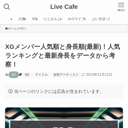
Live Cafe
MENU
人物
XG
にじさんじ
ホロライブ
ぶいすぽっ!
ホーム
XG
XGメンバー人気順と身長順(最新)！人気
ランキングと最新身長をデータから考
察！
2023年12月11日
XG
XG
アイドル
女性アーティスト
当ページのリンクには広告が含まれています。