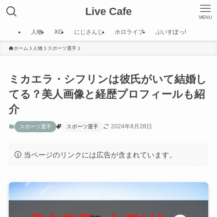
Live Cafe
MENU
人物
XG
にじさんじ
ホロライブ
ぶいすぽっ!
ホーム
人物
スポーツ選手
ミカエラ・シフリンは彼氏がいて結婚し
てる？美人画像と経歴プロフィールも紹
介
2024年8月28日
スポーツ選手
スポーツ選手
当ページのリンクには広告が含まれています。