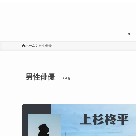
ホーム
男性俳優
男性俳優
– tag –