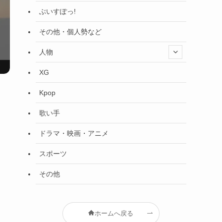
ぶいすぽっ!
その他・個人勢など
人物
XG
Kpop
歌い手
ドラマ・映画・アニメ
スポーツ
その他
ホームへ戻る