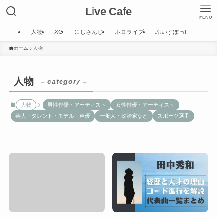
Live Cafe
MENU
人物
XG
にじさんじ
ホロライブ
ぶいすぽっ!
ホーム
人物
人物
– category –
人物
男性俳優・アーティスト
女性俳優・アーティスト
芸人・タレント・モデル・声優
一般人・政治家など
スポーツ選手