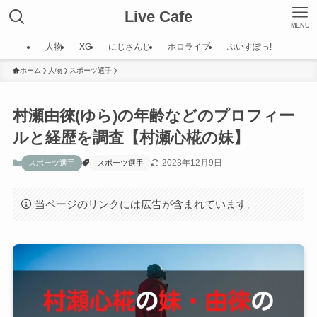
Live Cafe
MENU
人物
XG
にじさんじ
ホロライブ
ぶいすぽっ!
ホーム
人物
スポーツ選手
村瀬由徠(ゆら)の年齢などのプロフィー
ルと経歴を調査【村瀬心椛の妹】
2023年12月9日
スポーツ選手
スポーツ選手
当ページのリンクには広告が含まれています。