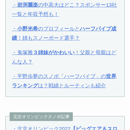
・
岩渕麗楽
の中高大はどこ？スポンサー13社
一覧と年収予想も！
・
小野光希
のプロフィールと
ハーフパイプ成
績
！姉もスノーボード選手？
・鬼塚雅
３姉妹がかわいい
！父親と母親はど
んな人？
・平野歩夢のスノボ「ハーフパイプ」の
世界
ランキング
は？戦績とルーティンも紹介
北京オリンピックスノボ記事
・北京オリンピック2022
【ビッグエア＆スロ